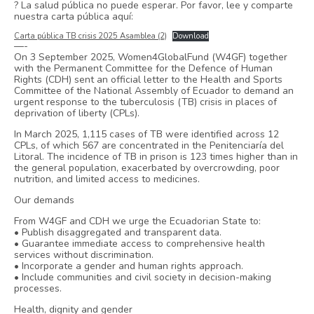
? La salud pública no puede esperar. Por favor, lee y comparte
nuestra carta pública aquí:
Carta pública TB crisis 2025 Asamblea (2)
Download
—-
On 3 September 2025, Women4GlobalFund (W4GF) together
with the Permanent Committee for the Defence of Human
Rights (CDH) sent an official letter to the Health and Sports
Committee of the National Assembly of Ecuador to demand an
urgent response to the tuberculosis (TB) crisis in places of
deprivation of liberty (CPLs).
In March 2025, 1,115 cases of TB were identified across 12
CPLs, of which 567 are concentrated in the Penitenciaría del
Litoral. The incidence of TB in prison is 123 times higher than in
the general population, exacerbated by overcrowding, poor
nutrition, and limited access to medicines.
Our demands
From W4GF and CDH we urge the Ecuadorian State to:
• Publish disaggregated and transparent data.
• Guarantee immediate access to comprehensive health
services without discrimination.
• Incorporate a gender and human rights approach.
• Include communities and civil society in decision-making
processes.
Health, dignity and gender